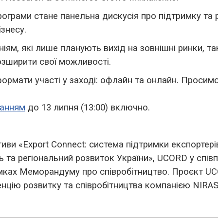
ограми стане панельна дискусія про підтримку та 
ізнесу.
ям, які лише планують вихід на зовнішні ринки, так
озширити свої можливості.
ормати участі у заході: офлайн та онлайн. Просим
ланням
до 13 липня (13:00) включно.
тиви «Export Connect: система підтримки експортері
ь та регіональний розвиток України», UCORD у співп
амках Меморандуму про співробітництво. Проєкт U
нцію розвитку та співробітництва компанією NIRAS