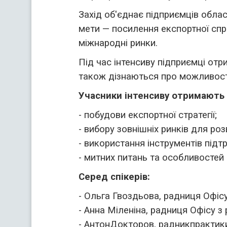
Захід об'єднає підприємців област
мети — посилення експортної спро
міжнародні ринки.
Під час інтенсиву підприємці отр
також дізнаються про можливості
Учасники інтенсиву отримають 
- побудови експортної стратегії;
- вибору зовнішніх ринків для роз
- використання інструментів підт
- митних питань та особливостей
Серед спікерів:
- Ольга Гвоздьова, радниця Офісу
- Анна Міленіна, радниця Офісу з
- АнтонДокторов, радникпрактики