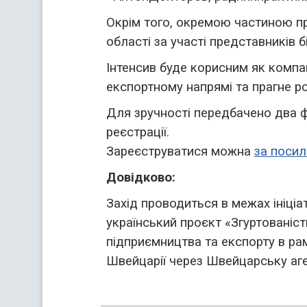
Окрім того, окремою частиною пр
області за участі представників б
Інтенсив буде корисним як компані
експортному напрямі та прагне р
Для зручності передбачено два ф
реєстрації.
Зареєструватися можна
за поси
Довідково:
Захід проводиться в межах ініціа
український проєкт «Згуртованіст
підприємництва та експорту в р
Швейцарії через Швейцарську аге