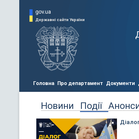
gov.ua
Державні сайти України
Головна
Про департамент
Документи
Новини
Події
Анонс
Діалог