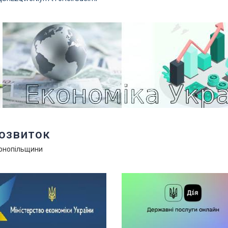
розвиток
ернопільщини