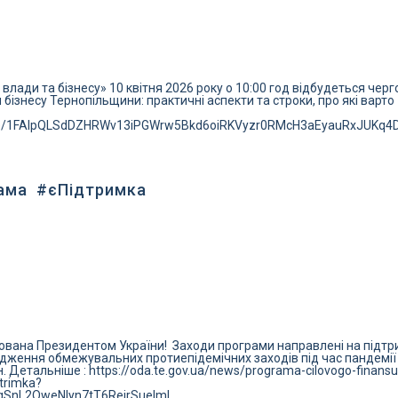
лади та бізнесу» 10 квітня 2026 року о 10:00 год відбудеться черг
 бізнесу Тернопільщини: практичні аспекти та строки, про які варто
s/d/e/1FAIpQLSdDZHRWv13iPGWrw5Bkd6oiRKVyzr0RMcH3aEyauRxJUKq4
ама #єПідтримка
ійована Президентом України! Заходи програми направлені на підтр
адження обмежувальних протиепідемічних заходів під час пандемії
Детальніше : https://oda.te.gov.ua/news/programa-cilovogo-finans
dtrimka?
qSnL2QweNIyn7tT6ReirSuelmI