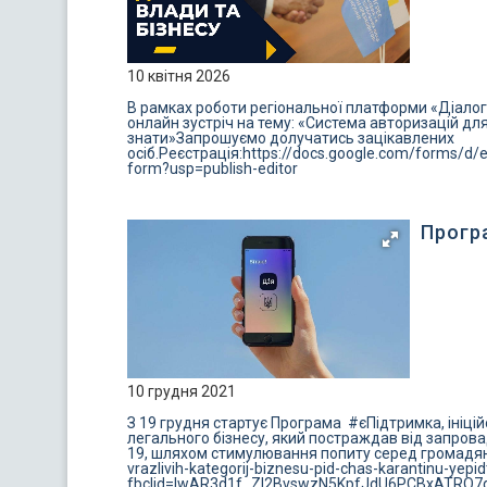
10 квітня 2026
В рамках роботи регіональної платформи «Діалог в
онлайн зустріч на тему: «Система авторизацій для
знати»Запрошуємо долучатись зацікавлених
осіб.Реєстрація:https://docs.google.com/form
form?usp=publish-editor
Прогр
10 грудня 2021
З 19 грудня стартує Програма #єПідтримка, ініц
легального бізнесу, який постраждав від запров
19, шляхом стимулювання попиту серед громадян. 
vrazlivih-kategorij-biznesu-pid-chas-karantinu-yepi
fbclid=IwAR3d1f_ZI2BvswzN5KpfJdU6PCBxATRO7