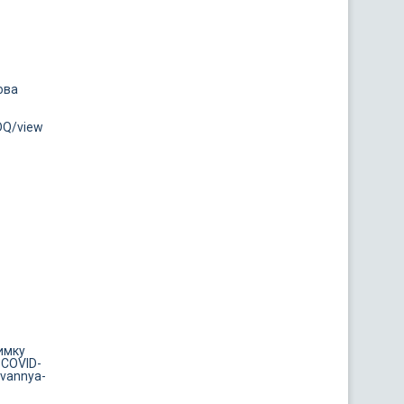
ова
DQ/view
имку
 COVID-
uvannya-